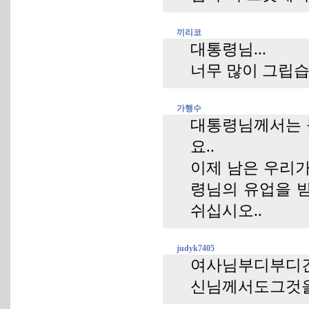
끼리코
대통령님...
너무 많이 그립습니
가행수
대통령님께서는 
요..
이제 남은 우리가
령님의 유업을 
쉬십시오..
judyk7405
여사님부디부디
신님께서도그것