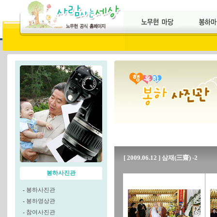
[ 2009.06.12 ] 삼재(三齋) -2
봉하사진관
-
봉하사진관
-
봉하영상관
-
참여사진관