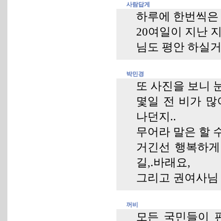
사람답게
하루에 한번씩은 
20여일이 지난 
님도 평안 하실거
박민경
또 사진을 보니 
몇일 전 비가 많
나던지..
무어라 말은 할 수
거긴선 행복하게 
길,.바래요,
그리고 권여사님 
꺼비
모든 국민들이 