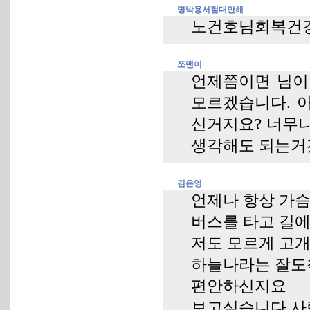
명박용서절대안해
노건호님회복건강
쪼맨이
언제쯤이면 님이
모르겠습니다. 아
신거지요? 너무나
생각해도 되는거
김은영
언제나 항상 가
버스를 타고 길
저도 모르게 고
하늘나라는 잘
편안하신지요
보고싶습니다 사