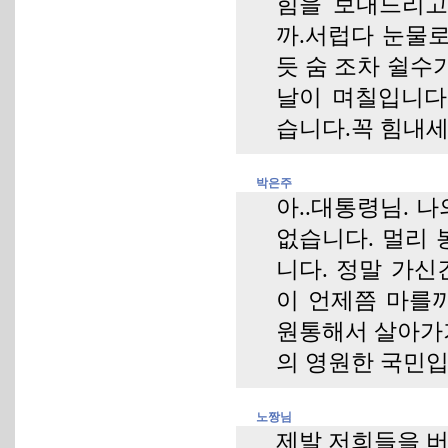
힘을 보내드리고 
까.서럽다 눈물
듯 숨 조차 쉴수
날이 며칠입니다
습니다.꼭 힘내
박은주
아..대통령님. 
없습니다. 멀리
니다. 정말 가신
이 언제쯤 마를까
원통해서 살아가기
의 영원한 국민입
노짱님
제발 저희들을 