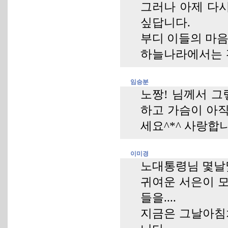
그러나 아제 다
싶답니다.
부디 이들의 마음
하늘나라에서는 
임승분
노짱! 님께서 그렇
하고 가슴이 아직
세요^*^ 사랑합니
이미경
노대통령님 몇날
귀여운 서은이 모
들을....
지금은 그날아침