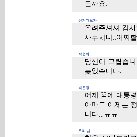
를까요.
선거때보자
올려주셔셔 감사합
사무치니..어찌할
박순화
당신이 그립습니다
늦었습니다.
박은경
어제 꿈에 대통령
아마도 이제는 정
니다...ㅠㅠ
우리 님