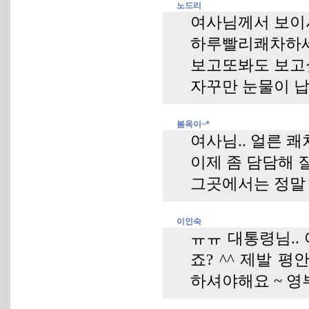
노드리
여사님께서 보이
하루빨리쾌차하세
보고또봐도 보고
자꾸만 눈물이 
봄옥이~*
여사님.. 얼른 쾌
이제 좀 담담해 질
그곳에서는 정말 
이인숙
ㅠㅠ 대통령님..
죠? ^^ 제발 
하셔야해요 ~ 