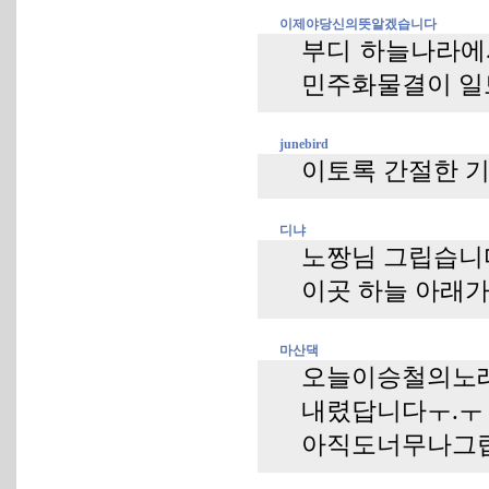
이제야당신의뜻알겠습니다
부디 하늘나라에
민주화물결이 일
junebird
이토록 간절한 기
디냐
노짱님 그립습니
이곳 하늘 아래가
마산댁
오늘이승철의노
내렸답니다ㅜ.ㅜ
아직도너무나그립