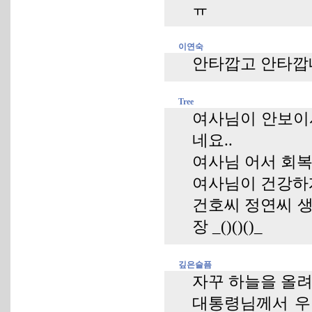
ㅠ
이연숙
안타깝고 안타깝
Tree
여사님이 안보이
네요..
여사님 어서 회복
여사님이 건강하게
건호씨 정연씨 생
장 _()()()_
깊은슬픔
자꾸 하늘을 올
대통령님께서 우