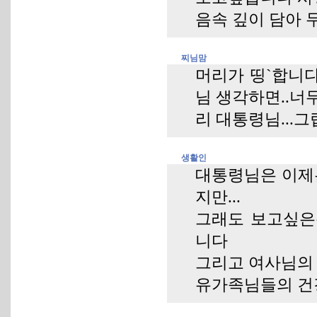
음속 깊이 담아 
찌님맘
머리가 띵`합니
님 생각하면..너
리 대통령님...
생활인
대통령님은 이제
지만...
그래도 보고싶은
니다
그리고 여사님의
유가족님들의 건